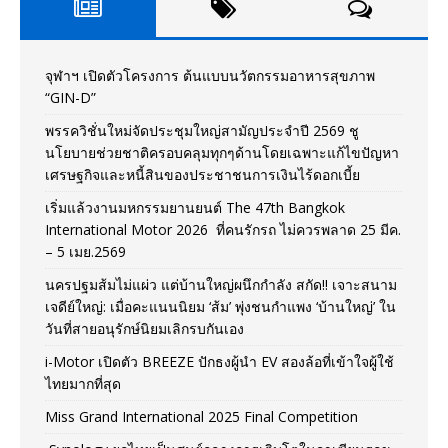
จุฬาฯ เปิดตัวโครงการ ต้นแบบนวัตกรรมอาหารสุขภาพ
“GIN-D”
พรรควิชั่นใหม่จัดประชุมใหญ่สามัญประจำปี 2569 ชู
นโยบายช่วยชาติครอบคลุมทุกๆด้านโดยเฉพาะแก้ไขปัญหา
เศรษฐกิจและหนี้สินของประชาชนการเงินไร้ดอกเบี้ย
เริ่มแล้วงานมหกรรมยานยนต์ The 47th Bangkok
International Motor 2026 ที่คนรักรถ ไม่ควรพลาด 25 มีค.
– 5 เมย.2569
นครปฐมส้มไม่แผ่ว แต่บ้านใหญ่ผนึกกำลัง สกัด!! เจาะสนาม
เจดีย์ใหญ่: เมื่อคะแนนนิยม ‘ส้ม’ พุ่งชนกำแพง ‘บ้านใหญ่’ ใน
วันที่สายอนุรักษ์นิยมเลิกรบกันเอง
i-Motor เปิดตัว BREEZE ปักธงผู้นำ EV สองล้อที่เข้าใจผู้ใช้
ไทยมากที่สุด
Miss Grand International 2025 Final Competition