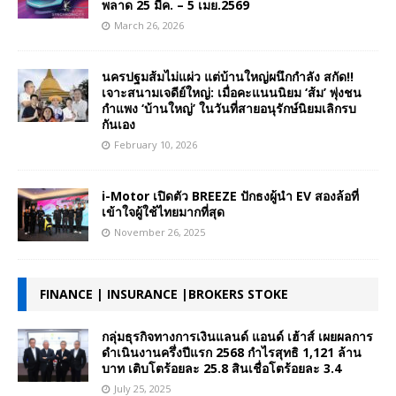
พลาด 25 มีค. – 5 เมย.2569
March 26, 2026
นครปฐมส้มไม่แผ่ว แต่บ้านใหญ่ผนึกกำลัง สกัด!!
เจาะสนามเจดีย์ใหญ่: เมื่อคะแนนนิยม ‘ส้ม’ พุ่งชน
กำแพง ‘บ้านใหญ่’ ในวันที่สายอนุรักษ์นิยมเลิกรบ
กันเอง
February 10, 2026
i-Motor เปิดตัว BREEZE ปักธงผู้นำ EV สองล้อที่
เข้าใจผู้ใช้ไทยมากที่สุด
November 26, 2025
FINANCE | INSURANCE |BROKERS STOKE
กลุ่มธุรกิจทางการเงินแลนด์ แอนด์ เฮ้าส์ เผยผลการ
ดำเนินงานครึ่งปีแรก 2568 กำไรสุทธิ 1,121 ล้าน
บาท เติบโตร้อยละ 25.8 สินเชื่อโตร้อยละ 3.4
July 25, 2025