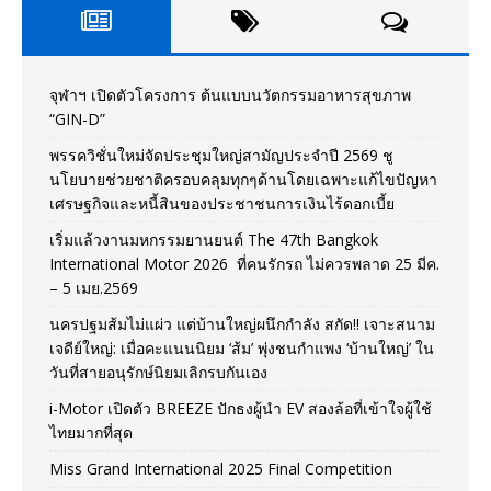
จุฬาฯ เปิดตัวโครงการ ต้นแบบนวัตกรรมอาหารสุขภาพ
“GIN-D”
พรรควิชั่นใหม่จัดประชุมใหญ่สามัญประจำปี 2569 ชู
นโยบายช่วยชาติครอบคลุมทุกๆด้านโดยเฉพาะแก้ไขปัญหา
เศรษฐกิจและหนี้สินของประชาชนการเงินไร้ดอกเบี้ย
เริ่มแล้วงานมหกรรมยานยนต์ The 47th Bangkok
International Motor 2026 ที่คนรักรถ ไม่ควรพลาด 25 มีค.
– 5 เมย.2569
นครปฐมส้มไม่แผ่ว แต่บ้านใหญ่ผนึกกำลัง สกัด!! เจาะสนาม
เจดีย์ใหญ่: เมื่อคะแนนนิยม ‘ส้ม’ พุ่งชนกำแพง ‘บ้านใหญ่’ ใน
วันที่สายอนุรักษ์นิยมเลิกรบกันเอง
i-Motor เปิดตัว BREEZE ปักธงผู้นำ EV สองล้อที่เข้าใจผู้ใช้
ไทยมากที่สุด
Miss Grand International 2025 Final Competition