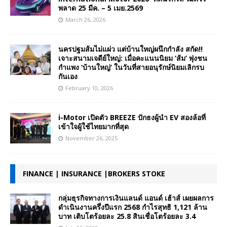
พลาด 25 มีค. – 5 เมย.2569
March 26, 2026
นครปฐมส้มไม่แผ่ว แต่บ้านใหญ่ผนึกกำลัง สกัด!!
เจาะสนามเจดีย์ใหญ่: เมื่อคะแนนนิยม ‘ส้ม’ พุ่งชน
กำแพง ‘บ้านใหญ่’ ในวันที่สายอนุรักษ์นิยมเลิกรบ
กันเอง
February 10, 2026
i-Motor เปิดตัว BREEZE ปักธงผู้นำ EV สองล้อที่
เข้าใจผู้ใช้ไทยมากที่สุด
November 26, 2025
FINANCE | INSURANCE |BROKERS STOKE
กลุ่มธุรกิจทางการเงินแลนด์ แอนด์ เฮ้าส์ เผยผลการ
ดำเนินงานครึ่งปีแรก 2568 กำไรสุทธิ 1,121 ล้าน
บาท เติบโตร้อยละ 25.8 สินเชื่อโตร้อยละ 3.4