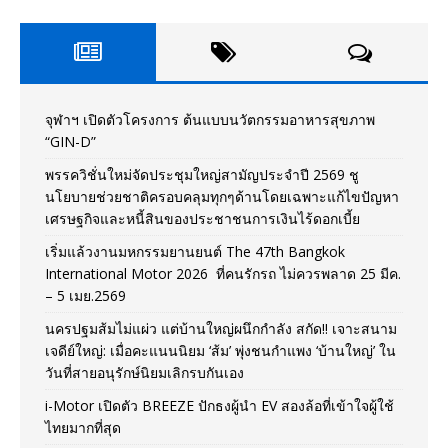
จุฬาฯ เปิดตัวโครงการ ต้นแบบนวัตกรรมอาหารสุขภาพ
“GIN-D”
พรรควิชั่นใหม่จัดประชุมใหญ่สามัญประจำปี 2569 ชู
นโยบายช่วยชาติครอบคลุมทุกๆด้านโดยเฉพาะแก้ไขปัญหา
เศรษฐกิจและหนี้สินของประชาชนการเงินไร้ดอกเบี้ย
เริ่มแล้วงานมหกรรมยานยนต์ The 47th Bangkok
International Motor 2026 ที่คนรักรถ ไม่ควรพลาด 25 มีค.
– 5 เมย.2569
นครปฐมส้มไม่แผ่ว แต่บ้านใหญ่ผนึกกำลัง สกัด!! เจาะสนาม
เจดีย์ใหญ่: เมื่อคะแนนนิยม ‘ส้ม’ พุ่งชนกำแพง ‘บ้านใหญ่’ ใน
วันที่สายอนุรักษ์นิยมเลิกรบกันเอง
i-Motor เปิดตัว BREEZE ปักธงผู้นำ EV สองล้อที่เข้าใจผู้ใช้
ไทยมากที่สุด