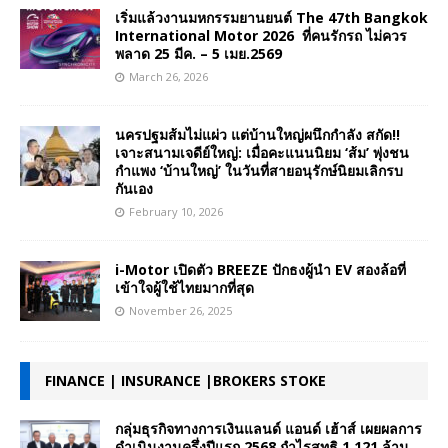
เริ่มแล้วงานมหกรรมยานยนต์ The 47th Bangkok
International Motor 2026 ที่คนรักรถ ไม่ควร
พลาด 25 มีค. – 5 เมย.2569
March 26, 2026
นครปฐมส้มไม่แผ่ว แต่บ้านใหญ่ผนึกกำลัง สกัด!!
เจาะสนามเจดีย์ใหญ่: เมื่อคะแนนนิยม ‘ส้ม’ พุ่งชน
กำแพง ‘บ้านใหญ่’ ในวันที่สายอนุรักษ์นิยมเลิกรบ
กันเอง
February 10, 2026
i-Motor เปิดตัว BREEZE ปักธงผู้นำ EV สองล้อที่
เข้าใจผู้ใช้ไทยมากที่สุด
November 26, 2025
FINANCE | INSURANCE |BROKERS STOKE
กลุ่มธุรกิจทางการเงินแลนด์ แอนด์ เฮ้าส์ เผยผลการ
ดำเนินงานครึ่งปีแรก 2568 กำไรสุทธิ 1,121 ล้าน