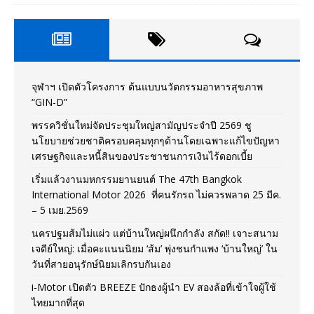
จุฬาฯ เปิดตัวโครงการ ต้นแบบนวัตกรรมอาหารสุขภาพ
“GIN-D”
พรรควิชั่นใหม่จัดประชุมใหญ่สามัญประจำปี 2569 ชู
นโยบายช่วยชาติครอบคลุมทุกๆด้านโดยเฉพาะแก้ไขปัญหา
เศรษฐกิจและหนี้สินของประชาชนการเงินไร้ดอกเบี้ย
เริ่มแล้วงานมหกรรมยานยนต์ The 47th Bangkok
International Motor 2026 ที่คนรักรถ ไม่ควรพลาด 25 มีค.
– 5 เมย.2569
นครปฐมส้มไม่แผ่ว แต่บ้านใหญ่ผนึกกำลัง สกัด!! เจาะสนาม
เจดีย์ใหญ่: เมื่อคะแนนนิยม ‘ส้ม’ พุ่งชนกำแพง ‘บ้านใหญ่’ ใน
วันที่สายอนุรักษ์นิยมเลิกรบกันเอง
i-Motor เปิดตัว BREEZE ปักธงผู้นำ EV สองล้อที่เข้าใจผู้ใช้
ไทยมากที่สุด