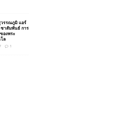
วรรณภูมิ แอร์
ชาสัมพันธ์ การ
ของพระ
าโล
7
1