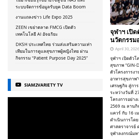
ระบบจัดการข้อมูลรับยุค Data Boom
งานแถลงข่าว Life Expo 2025
ZEEN เขย่าตลาด FMCG เปิดตัว
จุฬาฯ เปิ
เทคโนโลยี AI อัจฉริยะ
นวัตกรรม
DKSH ประเทศไทย ร่วมส่งเสริมความเท่า
April 30, 202
เทียมในการดูแลสุขภาพผู้หญิงไทย ผ่าน
กิจกรรม “Patient Purpose Day 2025”
จุฬาฯ เปิดตัว
สุขภาพ “GIN-D
ตัวโครงการงาน
อาหารสุขภาพ“GI
SIAM2VARIETY TV
เศรษฐกิจ สู่กา
ระหว่างวันที่ 2
โครงการอย่างเ
2569 ณ ลานกิจก
แควร์ กับ 16 
ดำเนินการโดย
ศาสตราจารย์ ดร.
จุฬาลงกรณ์มห