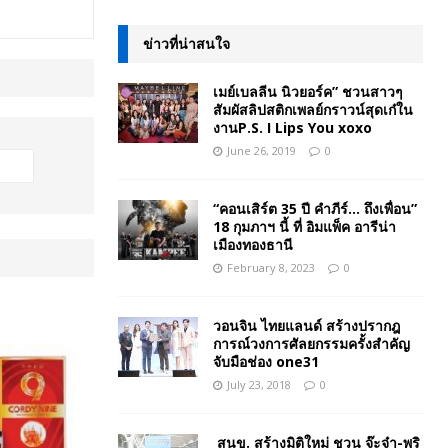
ข่าวที่น่าสนใจ
เมย์เบลลีน นิวยอร์ค” ชวนสาวๆ
สัมผัสลิปสติกเพลย์กราวน์สุดเก๋ใน
งานP.S. I Lips You xoxo
June 26, 2019
0
“คอนเสิร์ต 35 ปี คำภีร์… ถึงเพื่อน”
18 กุมภาฯ นี้ ที่ อิมแพ็ค อารีน่า
เมืองทองธานี
February 8, 2023
0
วอนจิน ไทยแลนด์ สร้างปรากฎ
การณ์วงการศัลยกรรมครั้งสำคัญ
จับมือช่อง one31
July 23, 2018
0
สนข. สร้างมิติใหม่ ชวน จ๊ะจ๋า-พริ