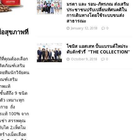
มรตา และ รอน-ภัทรภณ ส่งเสริม
ประชาชนปรับเปลี่ยนทัศนคติใน
การเดินทางโดยใช้ระบบขนส่ง
สาธารณะ
January 12, 2018
0
่อสุขภาพที่
ไซมิส แอสเสท ปั้นแบรนด์ใหม่ระ
ดับลักชัวรี่ “THE COLLECTION”
ีที่คุณต้องเลือก
October 9, 2018
0
ผลิตภัณฑ์เสริม
ดยทีมนักวิจัยคน
ณฑ์เสริม
ภาพแท้
้นดีถึง 9 ชนิด
ตัว เหมาะทุก
กาย ถั่ง
รแท้ 100% จาก
งเช่า สรรพคุณ
ตับไต 2.เห็ดไม
ร้างเม็ดเลือด