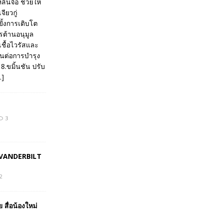
ลินจือ ช้วยให้
ียวกู่
ั้งการเติบโต
รต้านอนุมูล
เชื้อไวรัสและ
โนต่อการบำรุง
8.ขมิ้นชัน ปรับ
..]
3
์ VANDERBILT
2
ย สื่อน้องใหม่