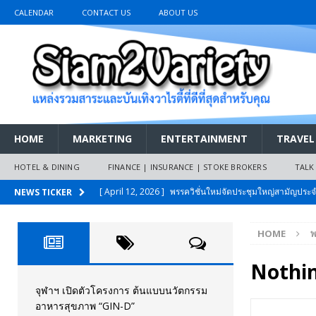
CALENDAR
CONTACT US
ABOUT US
HOME
MARKETING
ENTERTAINMENT
TRAVEL
HOTEL & DINING
FINANCE | INSURANCE | STOKE BROKERS
TALK
[ April 12, 2026 ]
พรรควิชั่นใหม่จัดประชุมใหญ่สามัญปร
NEWS TICKER
และหนี้สินของประชาชนการเงินไร้ดอกเบี้ย
PR NEWS
HOME
พ
[ March 26, 2026 ]
เริ่มแล้วงานมหกรรมยานยนต์ The 47th
เมย.2569
AUTO NEWS
Nothi
[ February 10, 2026 ]
นครปฐมส้มไม่แผ่ว แต่บ้านใหญ่ผนึกกำ
จุฬาฯ เปิดตัวโครงการ ต้นแบบนวัตกรรม
อาหารสุขภาพ “GIN-D”
วันที่สายอนุรักษ์นิยมเลิกรบกันเอง
PR NEWS