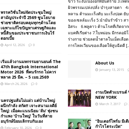
ขาว ระงับเนื้องอกที่อันตราย 3.เห็ดห
ผิวพรรณเปล่งปลั่ง บำรุงสายตา 4.เจ
พรรควิชั่นใหม่จัดประชุมใหญ่
หลาน ต้านมะเร็งตับ มะเร็งปอด ยับย
สามัญประจำปี 2569 ชูนโยบาย
ของเซลล์มะเร็ง 5.นำมันรำข้าว สา
ช่วยชาติครอบคลุมทุกๆด้านโดย
อิสระ 6.พลูคาว ต้านโรคที่เกิดจาก
เฉพาะแก้ไขปัญหาเศรษฐกิจและ
แบคทีเรียต่าง 7.ใบหม่อน มีกรดอมิ
หนี้สินของประชาชนการเงินไร้
ดอกเบี้ย
ร่างกาย ช่วยลดน้ำตาลในเม็ดเลือด 
April 12, 2026
0
การไหลเวียนของเลือดให้สูบฉีดดี
[.
เริ่มแล้วงานมหกรรมยานยนต์ The
About Us
47th Bangkok International
January 13, 2015
Motor 2026 ที่คนรักรถ ไม่ควร
พลาด 25 มีค. – 5 เมย.2569
March 26, 2026
0
งานเปิดตัวแบรนด
NEW YORK
นครปฐมส้มไม่แผ่ว แต่บ้านใหญ่
March 7, 2017
ผนึกกำลัง สกัด!! เจาะสนามเจดีย์
ใหญ่: เมื่อคะแนนนิยม ‘ส้ม’ พุ่งชน
กำแพง ‘บ้านใหญ่’ ในวันที่สาย
อนุรักษ์นิยมเลิกรบกันเอง
“อินเตอร์ไพร์ม มีเดี
กำไรโตระเบิด”
February 10, 2026
0