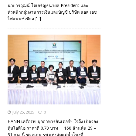
นายวรวุฒน์ โตเจริญธนาผล President และ
หัวหน้ากลุ่มงานการเงินและบัญชี บริษัท แอล เอช
ไฟแนนซ์เชียล
[...]
July 25, 2025
0
HANN เครือรพ. มุกดาหารอินเตอร์ฯ ใจถึง เปิดจอง
หุ้นไอพีโอ ราคาดี 0.70 บาท 160 ล้านหุ้น 29 –
31 ก.ค. นี้ ชูจุดเด่น รพ.แห่งลุ่มแม่น้ำโขงที่