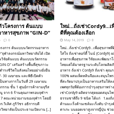
ดตัวโครงการ ต้นแบบ
ใหม่…ถั่งเช่าCordy9…เพื
อาหารสุขภาพ “GIN-D”
ดีที่คุณต้องเลือก
6
0
May 14, 2019
8
โครงการ ต้นแบบนวัตกรรมอาหาร
ใหม่…ถั่งเช่าCordy9…เพื่อสุขภาพที่ด
”จุฬาลงกรณ์มหาวิทยาลัยได้ เปิด
ใส่ใจ ถั่งเช่าคอร์ดี้ ไนน์ (Cordy9) 
วิจัยต้นแบบ ต้นแบบนวัตกรรม
อาหารเพื่อสุขภาพ วิจัยและพัฒนาโ
N-D” เสริมสร้างพื้นที่สุขภาวะ
ไทยแต่ได้มาตรฐานระดับโลกผลิตภั
รดำรงชีวิตในสังคมไทยอย่างยั่งยืน
อาหาร ถั่งเช่า Cordy9 ถั่งเช่า คุณ
7- 30 เมษายน และพิธีเปิดตัว
100% ผสมเห็ดหลินจือและสมุนไพรชั
ป็นทางการในวันที่ 29 เมษายน
ที่สะกัดมาปรุงเป็นอาหารเสริมให้ลง
รรม ชั้น 1 ศูนย์การค้าจามจุรีส
เพศทุกวัยที่ต้องการบำรุงสุขภาพร่าง
เมนู จาก 6 ร้านคุณภาพรอบจุฬาฯ
เช่าCordy9 ผลิตจากสุดยอดสมุนไพ
 7 คณะหน่วยงานของจุฬาฯ​ โดยมี
ธรรมชาติถึง 9 ชนิด ได้แก่ 1.ผงถั่
วิเลิศ ภูริวัชร อธิการบดี
ต้านมะเร็งต้านเซล์มะเร็งตับ บำรุง
าวิทยาลัยเป็นประธานเปิดงาน
[...]
ตาเกะ บนยอดเขาสูงจากญี่ปุ่น ช่วยส