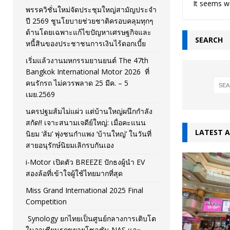
It seems we
พรรควิชั่นใหม่จัดประชุมใหญ่สามัญประจำ
[ November 26, 2025 ]
i-Motor เปิดตัว BREEZE ปักธงผู้นำ
ปี 2569 ชูนโยบายช่วยชาติครอบคลุมทุกๆ
ด้านโดยเฉพาะแก้ไขปัญหาเศรษฐกิจและ
[ April 30, 2026 ]
จุฬาฯ เปิดตัวโครงการ ต้นแบบนวัตกรร
SEARCH
หนี้สินของประชาชนการเงินไร้ดอกเบี้ย
เริ่มแล้วงานมหกรรมยานยนต์ The 47th
Bangkok International Motor 2026 ที่
คนรักรถ ไม่ควรพลาด 25 มีค. – 5
เมย.2569
นครปฐมส้มไม่แผ่ว แต่บ้านใหญ่ผนึกกำลัง
สกัด!! เจาะสนามเจดีย์ใหญ่: เมื่อคะแนน
LATEST A
นิยม ‘ส้ม’ พุ่งชนกำแพง ‘บ้านใหญ่’ ในวันที่
สายอนุรักษ์นิยมเลิกรบกันเอง
i-Motor เปิดตัว BREEZE ปักธงผู้นำ EV
สองล้อที่เข้าใจผู้ใช้ไทยมากที่สุด
Miss Grand International 2025 Final
Competition
Synology ยกไทยเป็นศูนย์กลางการเติบโต
ในอาเซียนรุกขยายโซลูชัน NAS และ