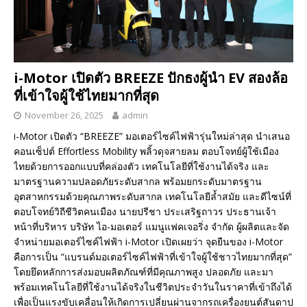
i-Motor เปิดตัว BREEZE ปักธงผู้นำ EV สองล้อ
ที่เข้าใจผู้ใช้ไทยมากที่สุด
November 26, 2025
admin
i-Motor เปิดตัว “BREEZE” มอเตอร์ไซค์ไฟฟ้ารุ่นใหม่ล่าสุด นำเสนอ
คอนเซ็ปต์ Effortless Mobility พลิ้วดุจสายลม ตอบโจทย์ผู้ใช้เมือง
ไทยด้วยการออกแบบที่คล่องตัว เทคโนโลยีที่ใช้งานได้จริง และ
มาตรฐานความปลอดภัยระดับสากล พร้อมยกระดับมาตรฐาน
อุตสาหกรรมด้วยคุณภาพระดับสากล เทคโนโลยีล้ำสมัย และดีไซน์ที่
ตอบโจทย์วิถีชีวิตคนเมือง นายปรีชา ประเสริฐถาวร ประธานเจ้า
หน้าที่บริหาร บริษัท ไอ-มอเตอร์ แมนูแฟคเจอริ่ง จำกัด ผู้ผลิตและจัด
จำหน่ายมอเตอร์ไซค์ไฟฟ้า i-Motor เปิดเผยว่า จุดยืนของ i-Motor
คือการเป็น “แบรนด์มอเตอร์ไซค์ไฟฟ้าที่เข้าใจผู้ใช้ชาวไทยมากที่สุด”
โดยยึดหลักการส่งมอบผลิตภัณฑ์ที่มีคุณภาพสูง ปลอดภัย และมา
พร้อมเทคโนโลยีที่ใช้งานได้จริงในชีวิตประจำวันในราคาที่เข้าถึงได้
เพื่อเป็นแรงขับเคลื่อนให้เกิดการเปลี่ยนผ่านจากรถเครื่องยนต์สันดาป