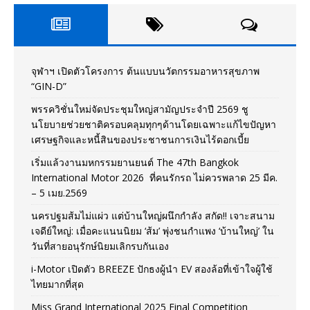
จุฬาฯ เปิดตัวโครงการ ต้นแบบนวัตกรรมอาหารสุขภาพ
“GIN-D”
พรรควิชั่นใหม่จัดประชุมใหญ่สามัญประจำปี 2569 ชู
นโยบายช่วยชาติครอบคลุมทุกๆด้านโดยเฉพาะแก้ไขปัญหา
เศรษฐกิจและหนี้สินของประชาชนการเงินไร้ดอกเบี้ย
เริ่มแล้วงานมหกรรมยานยนต์ The 47th Bangkok
International Motor 2026 ที่คนรักรถ ไม่ควรพลาด 25 มีค.
– 5 เมย.2569
นครปฐมส้มไม่แผ่ว แต่บ้านใหญ่ผนึกกำลัง สกัด!! เจาะสนาม
เจดีย์ใหญ่: เมื่อคะแนนนิยม ‘ส้ม’ พุ่งชนกำแพง ‘บ้านใหญ่’ ใน
วันที่สายอนุรักษ์นิยมเลิกรบกันเอง
i-Motor เปิดตัว BREEZE ปักธงผู้นำ EV สองล้อที่เข้าใจผู้ใช้
ไทยมากที่สุด
Miss Grand International 2025 Final Competition