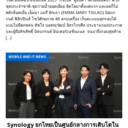
ชุดประจำชาติ-ชุดว่ายน้ำยอดเยี่ยม ติดโผมาตั้งแต่แรก และผลก็ไม่
พลิกล็อคเมื่อ เอ็มม่า แมรี่ ทิกเลา (EMMA MARY TIGLAO) มิสแก
รนด์ ฟิลิปปินส์ โชว์ศักยภาพ 4B ครบเครื่อง เก็บคะแนนทุกรอบได้
แบบไม่มีตกหล่น ทัชใจ บอสณวัฒน์ อิสรไกรศีล ประธานกองประกวด
และผู้ถือลิขสิทธิ์ มิสแกรนด์ อินเตอร์เนชั่นแนล จนมาถึงรอบสุดท้าย
[…]
MOBILE AND IT NEWS
Synology ยกไทยเป็นศูนย์กลางการเติบโตใน